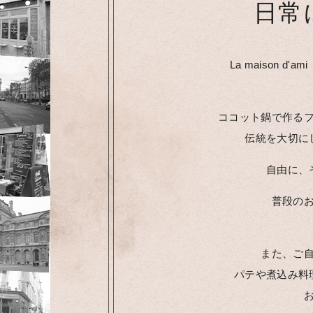
日常
La maison d
ココット鍋で作る
伝統を大切に
自由に、
普段の
また、ご自宅
パテや煮込み料