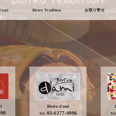
d'ami
Bistro Tradition
お取り寄せ
i
Bistro d'ami
700
03-6277-4996
Tel:
Te