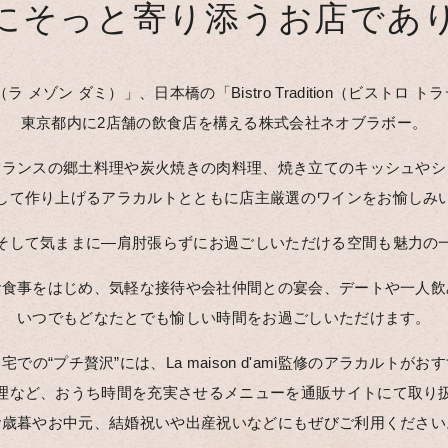
にそっと寄り添うお店であ
'ami（ラ メゾン ダミ）」、日本橋の「Bistro Tradition（ビスト
東京都内に2店舗の飲食店を構える株式会社ネオブラボー。
フランスの郷土料理や炭火焼きの肉料理、焼き立てのキッシュやシ
して作り上げるアラカルトとともに店主厳選のワインをお愉しみ
そして気ままに―肩肘張らずにお過ごしいただける空間も魅力の
お食事をはじめ、気軽な接待や会社仲間との宴会、デートや一人飲
いつでもどなたとでも愉しい時間をお過ごしいただけます。
での“プチ贅沢”には、La maison d'ami監修のアラカルトが
理など、おうち時間を充実させるメニューを通販サイトにて取り
お歳暮やお中元、結婚祝いや出産祝いなどにもぜびご利用ください